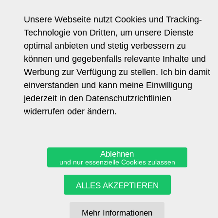
Vita
Unsere Webseite nutzt Cookies und Tracking-
Links
Technologie von Dritten, um unsere Dienste
Impressum
optimal anbieten und stetig verbessern zu
Datenschutz
können und gegebenfalls relevante Inhalte und
Werbung zur Verfügung zu stellen. Ich bin damit
einverstanden und kann meine Einwilligung
TRENDCOACH
jederzeit in den Datenschutzrichtlinien
CORINNA MUEHLHAUSEN
widerrufen oder ändern.
c.muehlhausen@trendcoach.de
Ablehnen
und nur essenzielle Cookies zulassen
ALLES AKZEPTIEREN
Mehr Informationen