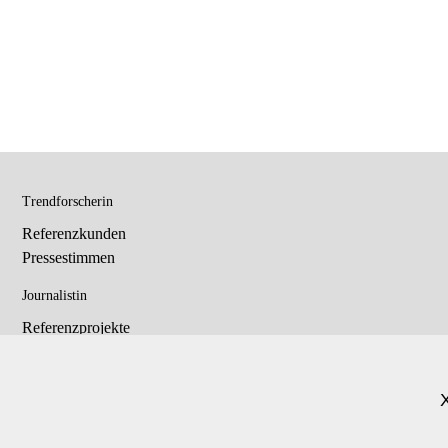
Trendforscherin
Referenzkunden
Pressestimmen
Journalistin
Referenzprojekte
Health Report
Trendcoach Blog
Allgemein
Home