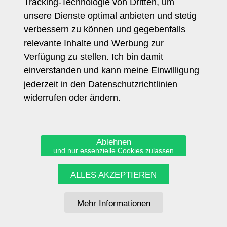
Tracking-Technologie von Dritten, um
Journalistin
unsere Dienste optimal anbieten und stetig
Referenzprojekte
verbessern zu können und gegebenfalls
Health Report
relevante Inhalte und Werbung zur
Trendcoach Blog
Verfügung zu stellen. Ich bin damit
Allgemein
einverstanden und kann meine Einwilligung
Home
jederzeit in den Datenschutzrichtlinien
Vita
widerrufen oder ändern.
Links
Impressum
Datenschutz
Ablehnen
und nur essenzielle Cookies zulassen
ALLES AKZEPTIEREN
TRENDCOACH
CORINNA MUEHLHAUSEN
c.muehlhausen@trendcoach.de
Mehr Informationen