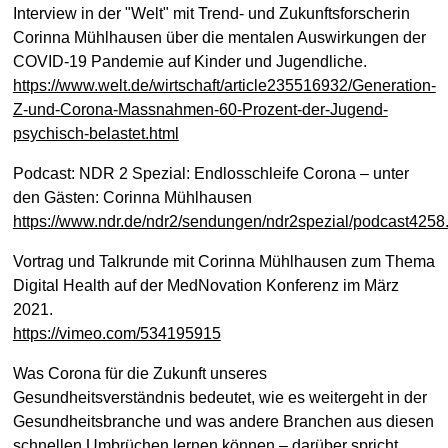
Interview in der "Welt" mit Trend- und Zukunftsforscherin
Corinna Mühlhausen über die mentalen Auswirkungen der
COVID-19 Pandemie auf Kinder und Jugendliche.
https://www.welt.de/wirtschaft/article235516932/Generation-
Z-und-Corona-Massnahmen-60-Prozent-der-Jugend-
psychisch-belastet.html
Podcast: NDR 2 Spezial: Endlosschleife Corona – unter
den Gästen: Corinna Mühlhausen
https://www.ndr.de/ndr2/sendungen/ndr2spezial/podcast4258
Vortrag und Talkrunde mit Corinna Mühlhausen zum Thema
Digital Health auf der MedNovation Konferenz im März
2021.
https://vimeo.com/534195915
Was Corona für die Zukunft unseres
Gesundheitsverständnis bedeutet, wie es weitergeht in der
Gesundheitsbranche und was andere Branchen aus diesen
schnellen Umbrüchen lernen können – darüber spricht