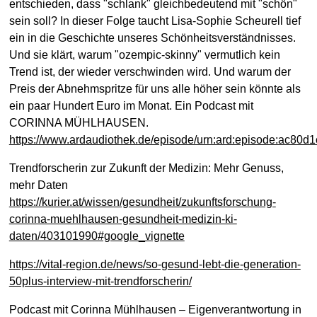
entschieden, dass "schlank" gleichbedeutend mit "schön"
sein soll? In dieser Folge taucht Lisa-Sophie Scheurell tief
ein in die Geschichte unseres Schönheitsverständnisses.
Und sie klärt, warum "ozempic-skinny" vermutlich kein
Trend ist, der wieder verschwinden wird. Und warum der
Preis der Abnehmspritze für uns alle höher sein könnte als
ein paar Hundert Euro im Monat. Ein Podcast mit
CORINNA MÜHLHAUSEN.
https://www.ardaudiothek.de/episode/urn:ard:episode:ac80d
Trendforscherin zur Zukunft der Medizin: Mehr Genuss,
mehr Daten
https://kurier.at/wissen/gesundheit/zukunftsforschung-
corinna-muehlhausen-gesundheit-medizin-ki-
daten/403101990#google_vignette
https://vital-region.de/news/so-gesund-lebt-die-generation-
50plus-interview-mit-trendforscherin/
Podcast mit Corinna Mühlhausen – Eigenverantwortung in