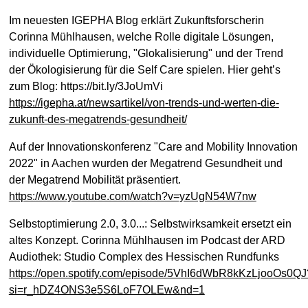
Im neuesten IGEPHA Blog erklärt Zukunftsforscherin
Corinna Mühlhausen, welche Rolle digitale Lösungen,
individuelle Optimierung, "Glokalisierung" und der Trend
der Ökologisierung für die Self Care spielen. Hier geht’s
zum Blog: https://bit.ly/3JoUmVi
https://igepha.at/newsartikel/von-trends-und-werten-die-
zukunft-des-megatrends-gesundheit/
Auf der Innovationskonferenz "Care and Mobility Innovation
2022" in Aachen wurden der Megatrend Gesundheit und
der Megatrend Mobilität präsentiert.
https://www.youtube.com/watch?v=yzUgN54W7nw
Selbstoptimierung 2.0, 3.0...: Selbstwirksamkeit ersetzt ein
altes Konzept. Corinna Mühlhausen im Podcast der ARD
Audiothek: Studio Complex des Hessischen Rundfunks
https://open.spotify.com/episode/5VhI6dWbR8kKzLjooOs0QJ
si=r_hDZ4ONS3e5S6LoF7OLEw&nd=1