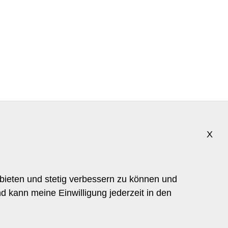
X
bieten und stetig verbessern zu können und
d kann meine Einwilligung jederzeit in den
TRENDCOACH
CORINNA MUEHLHAUSEN
c.muehlhausen@trendcoach.de