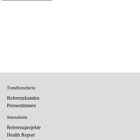
Trendforscherin
Referenzkunden
Pressestimmen
Journalistin
Referenzprojekte
Health Report