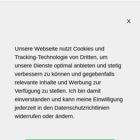
X
Trendforscherin
Referenzkunden
Pressestimmen
Unsere Webseite nutzt Cookies und
Tracking-Technologie von Dritten, um
Journalistin
unsere Dienste optimal anbieten und stetig
Referenzprojekte
verbessern zu können und gegebenfalls
Health Report
relevante Inhalte und Werbung zur
Trendcoach Blog
Verfügung zu stellen. Ich bin damit
Allgemein
einverstanden und kann meine Einwilligung
Home
jederzeit in den Datenschutzrichtlinien
Vita
widerrufen oder ändern.
Links
Impressum
Datenschutz