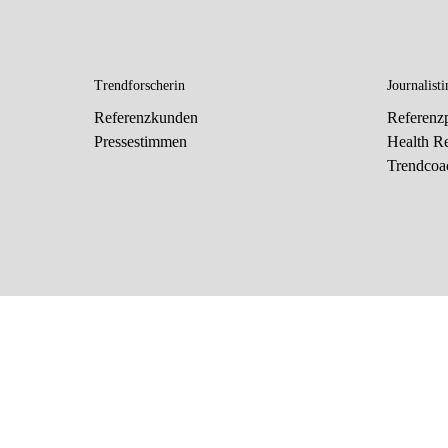
Trendforscherin
Journalisti
Referenzkunden
Referenzp
Pressestimmen
Health R
Trendcoa
X
Unsere Webseite nutzt Cookies und Tracking-Technol
Inhalte und Werbung zur Verfügung zu stellen. Ich bi
Ablehnen
und nur essenzielle Cookies zulassen
ALLES AKZEPTIEREN