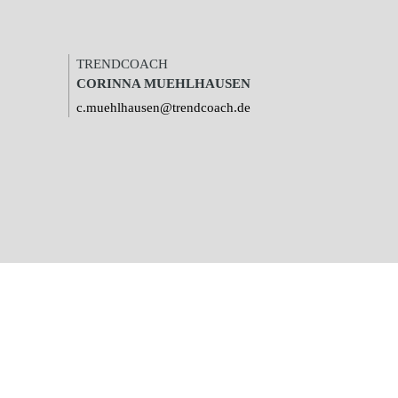
TRENDCOACH
CORINNA MUEHLHAUSEN
c.muehlhausen@trendcoach.de
ig verbessern zu können und gegebenfalls relevante
 den Datenschutzrichtlinien widerrufen oder ändern.