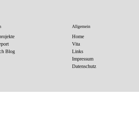
n
Allgemein
rojekte
Home
eport
Vita
ch Blog
Links
Impressum
Datenschutz
ogie von Dritten, um unsere Dienste optimal anbieten und stet
n damit einverstanden und kann meine Einwilligung jederzeit in