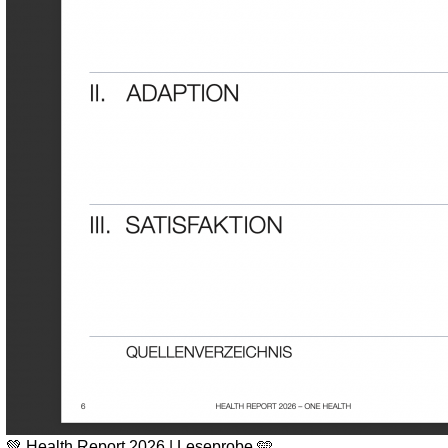
💚 Health Report 2026 | Leseprobe 🩵